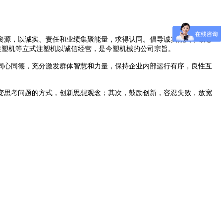
资源，以诚实、责任和业绩集聚能量，求得认同。倡导诚实做人，诚心
注塑机等立式注塑机以诚信经营，是今塑机械的公司宗旨。
同心同德，充分激发群体智慧和力量，保持企业内部运行有序，良性互
变思考问题的方式，创新思想观念；其次，鼓励创新，容忍失败，放宽