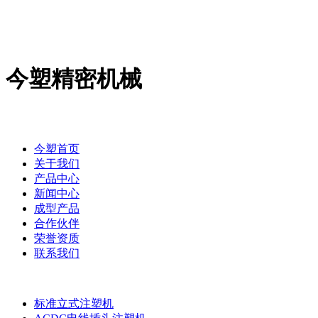
今塑精密机械
今塑首页
关于我们
产品中心
新闻中心
成型产品
合作伙伴
荣誉资质
联系我们
标准立式注塑机