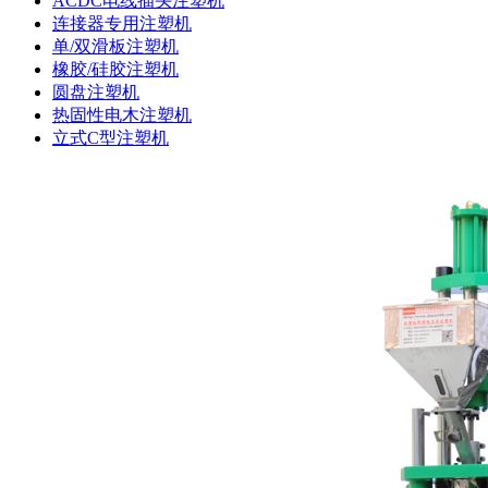
ACDC电线插头注塑机
连接器专用注塑机
单/双滑板注塑机
橡胶/硅胶注塑机
圆盘注塑机
热固性电木注塑机
立式C型注塑机