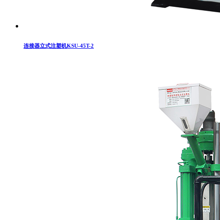
连接器立式注塑机KSU-45T-2