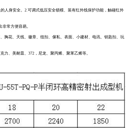
人的人身安全。2.可调式低压安全锁模、装有红外线保护功能，触碰红外
出非常方便容易。
夫球、胸花、天线、徽章、纽扣、傢私、表面、小建材、电讯、钥匙扣、玩
、PE、亚克力、美耐皿、372，尼龙、聚丙烯、聚苯乙烯等。