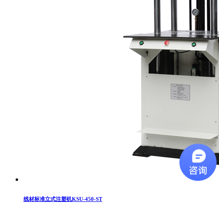
线材标准立式注塑机KSU-450-ST