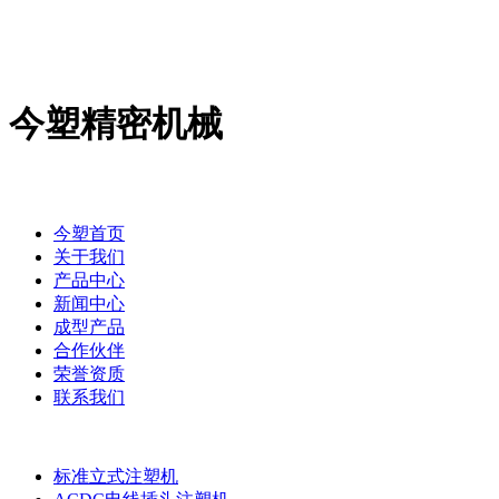
今塑精密机械
今塑首页
关于我们
产品中心
新闻中心
成型产品
合作伙伴
荣誉资质
联系我们
标准立式注塑机