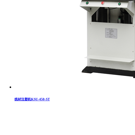
线材注塑机KSU-450-ST