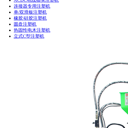
ACDC电线插头注塑机
连接器专用注塑机
单/双滑板注塑机
橡胶/硅胶注塑机
圆盘注塑机
热固性电木注塑机
立式C型注塑机