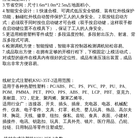
3.节省空间：尺寸1.6m*1.0m*2.5m占地面积小。
4.智能安全设计：1.快速合模、可调式低压安全锁模、装有红外线保护
功能，触碰红外线自动暂停保护工人的人身安全。 2.双按钮启动方
式：必须双手同时按住启动键才可合模（双手按启动键，这样双手都
在启动键位置不在模具下），保证了工人的人身安全。
5.更适用精密塑料零件成型：多段温度控制、多段射出压力、射速、背
压多段式可调。
6.检测调机方便：智能报错，智能丰富控制器检测调机轻松容易。
7.成品取出方便：在拥有足够的开模行程下，下模固定/上模活动式，
对成型的嵌件在模具内有很好的定位性。成品有液压顶出装置，成品
取出非常方便容易。
线材立式注塑机KSU-35T-2适用范围：
适用于各种热塑性塑料：PC/ABS、PC、PS、PVC、PP、PU、PA、
POM、PMMA、PET、PPO、PPS、ABS、PE、LCP、PBT、亚克力、
美耐皿、372，尼龙、聚丙烯、聚苯乙烯等。
适用行业广：连接器、开关、插头、插座、充电器、电器、机械配
件、仪表、电子零件、文具、灯罩、机壳、婴儿玩具、饰品、高尔夫
球、胸花、天线、徽章、纽扣、傢私、齿轮、食具、表面、小建材、
插接件、电讯、钥匙扣、玩具、工具外壳、镜片、医疗用品、凸轮、
拉链、日用制品等零件注塑成型。